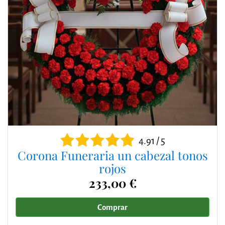
4.91 / 5
Corona Funeraria un cabezal tonos
rojos
233,00 €
Comprar