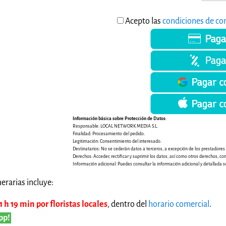
Acepto las
condiciones de co
Información básica sobre Protección de Datos
:
Responsable: LOCAL NETWORK MEDIA S.L.
Finalidad: Procesamiento del pedido.
Legitimación: Consentimiento del interesado.
Destinatarios: No se cederán datos a terceros, a excepción de los prestadores de
Derechos: Acceder, rectificar y suprimir los datos, así como otros derechos, co
Información adicional: Puedes consultar la información adicional y detallada s
erarias incluye:
 h 19 min por floristas locales
, dentro del
horario comercial
.
pp!