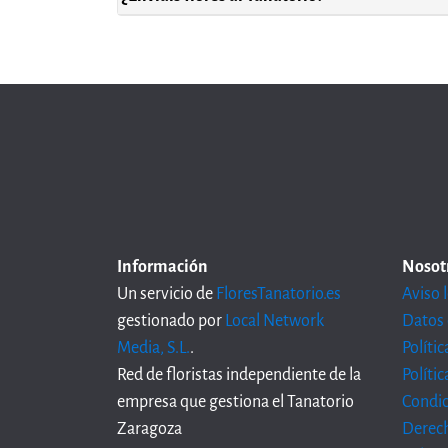
Información
Nosot
Un servicio de
FloresTanatorio.es
Aviso 
gestionado por
Local Network
Datos 
Media, S.L.
.
Políti
Red de floristas independiente de la
Políti
empresa que gestiona el Tanatorio
Condic
Zaragoza
Derech