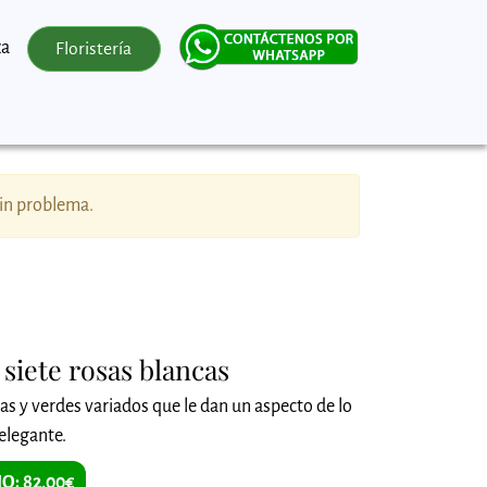
za
Floristería
sin problema.
siete rosas blancas
as y verdes variados que le dan un aspecto de lo
elegante.
O: 82,00€