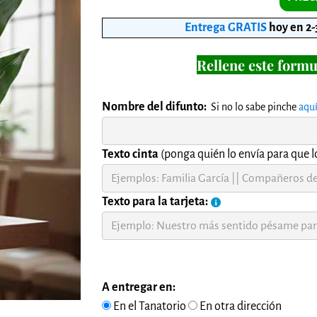
Entrega GRATIS
hoy en 2-
Rellene este formu
Nombre del difunto:
Si no lo sabe pinche
aqu
Texto cinta
(ponga quién lo envía para que lo
Texto para la tarjeta:
A entregar en:
En el Tanatorio
En otra dirección