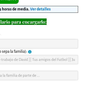
3 horas de media
.
Ver detalles
lario para encargarlo:
í
 sepa la familia):