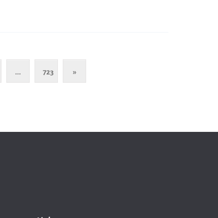
...
723
»