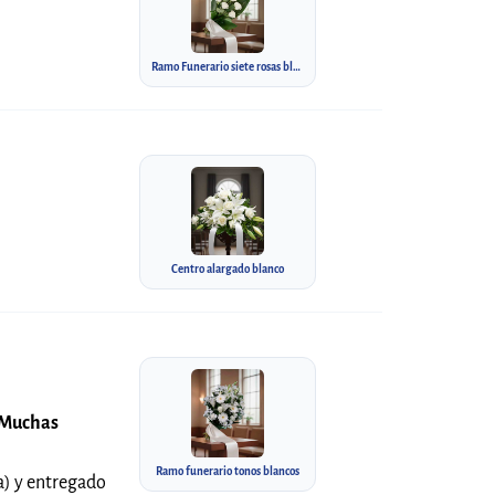
Ramo Funerario siete rosas blancas
Centro alargado blanco
. Muchas
Ramo funerario tonos blancos
la) y entregado