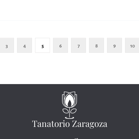
3
4
5
6
7
8
9
10
Tanatorio Zaragoza