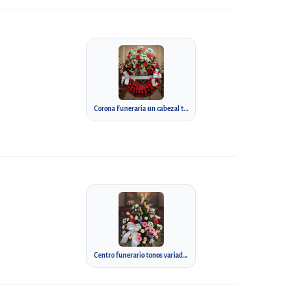
Corona Funeraria un cabezal tonos rojos
Centro funerario tonos variados