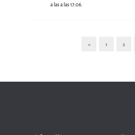
a las a las 17:06.
«
1
2