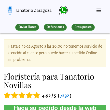
Tanatorio Zaragoza
Enviar Flores
Defunciones
Presupuesto
Hasta el 16 de Agosto a las 20:00 no tenemos servicio de
atención al cliente pero puede hacer su pedido Online
sin problema.
Floristería para Tanatorio
Novillas
4.92 / 5
(
7232
)
Haga su pedido desde la web