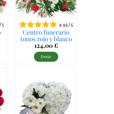
/ 5
4.93 / 5
o
Centro funerario
tonos rojo y blanco
124,00 €
Enviar