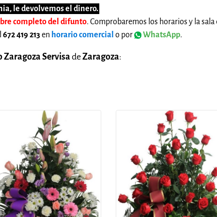
ia, le devolvemos el dinero.
mbre completo del difunto
. Comprobaremos los horarios y la sala 
l
672 419 213
en
horario comercial
o por
WhatsApp
.
o Zaragoza Servisa
de
Zaragoza
: