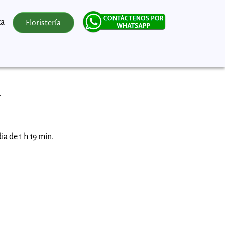
za
Floristería
a
ia de 1 h 19 min.