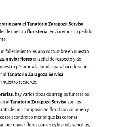
erario para el Tanatorio Zaragoza Servisa
,
desde nuestra
floristería
, enviaremos su pedido
te.
n fallecimiento, es una costumbre en nuestro
za,
enviar flores
en señal de respecto y de
 nuestro pésame a la familia para hacerle saber
r al
Tanatorio Zaragoza Servisa
n nuestro recuerdo.
erarias
, hay varios tipos de arreglos funerarios,
ían al
Tanatorio Zaragoza Servisa
son los
 trata de una composición floral con volumen y
 coste económico menor que las coronas
an por enviar flores con arreglos más sencillos,