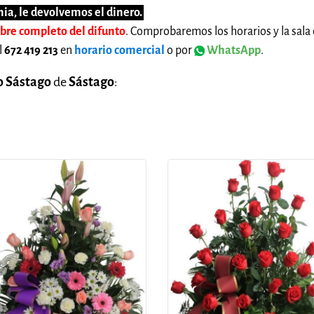
ia, le devolvemos el dinero.
mbre completo del difunto
. Comprobaremos los horarios y la sala 
l
672 419 213
en
horario comercial
o por
WhatsApp
.
o Sástago
de
Sástago
: