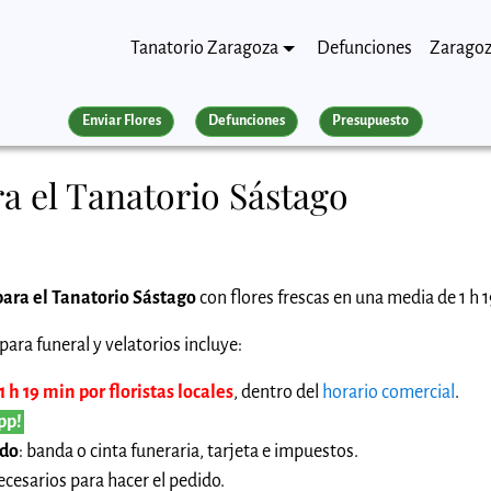
Tanatorio Zaragoza
Defunciones
Zarago
Enviar Flores
Defunciones
Presupuesto
a el Tanatorio Sástago
para el Tanatorio Sástago
con flores frescas en una media de 1 h 1
ara funeral y velatorios incluye:
 h 19 min por floristas locales
, dentro del
horario comercial
.
pp!
ido
: banda o cinta funeraria, tarjeta e impuestos.
cesarios para hacer el pedido.