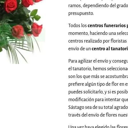
ramos, dependiendo del grado
presupuesto.
Todos los
centros funerarios 
momento, haciendo una selec
centros realizado por floristas
envío de un
centro al tanator
Para agilizar el envío y conseg
el tanatorio, hemos seleccion
son los que más se acostumbra
prefiere algún tipo de flor en 
puedes solicitarlo, y si es pos
modificación para intentar que
Sástago sea de su total agrado, 
través del envío de flores nue
Una vez haya elegido las flo