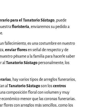
erario para el Tanatorio Sástago
, puede
nuestra
floristería
, enviaremos su pedido a
e.
n fallecimiento, es una costumbre en nuestro
za,
enviar flores
en señal de respecto y de
 nuestro pésame a la familia para hacerle saber
r al
Tanatorio Sástago
personalmente, los
erarias
, hay varios tipos de arreglos funerarios,
ían al
Tanatorio Sástago
son los
centros
e una composición floral con volumen y muy
e económico menor que las coronas funerarias.
r flores con arreglos más sencillos, como los