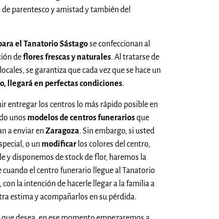
 de parentesco y amistad y también del
para el Tanatorio Sástago
se confeccionan al
ción de
flores frescas y naturales
. Al tratarse de
 locales, se garantiza que cada vez que se hace un
io, llegará en perfectas condiciones
.
uir entregar los centros lo más rápido posible en
ado unos
modelos de centros funerarios
que
n a enviar en
Zaragoza
. Sin embargo, si usted
especial, o un
modificar
los colores del centro,
ible y disponemos de stock de flor, haremos la
 cuando el centro funerario llegue al Tanatorio
con la intención de hacerle llegar a la familia a
stra estima y acompañarlos en su pérdida.
res que desea, en ese momento empezaremos a