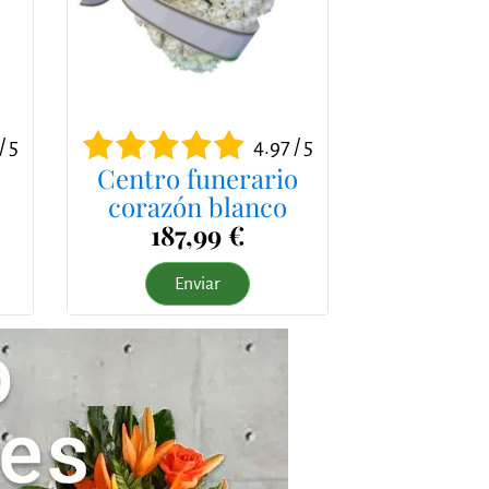
/ 5
4.97 / 5
Centro funerario
corazón blanco
187,99 €
Enviar