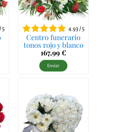
/ 5
4.93 / 5
o
Centro funerario
tonos rojo y blanco
167,99 €
Enviar