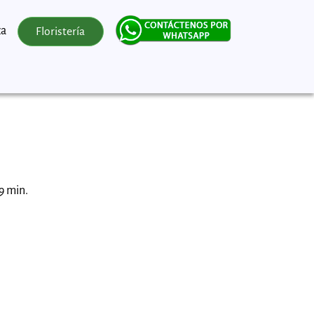
za
Floristería
9 min.