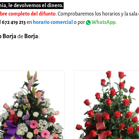
ia, le devolvemos el dinero.
mbre completo del difunto
. Comprobaremos los horarios y la sala 
l
672 419 213
en
horario comercial
o por
WhatsApp
.
o Borja
de
Borja
: