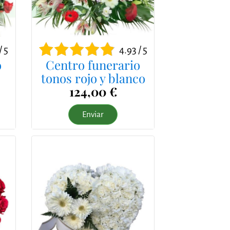
/ 5
4.93 / 5
o
Centro funerario
tonos rojo y blanco
124,00 €
Enviar