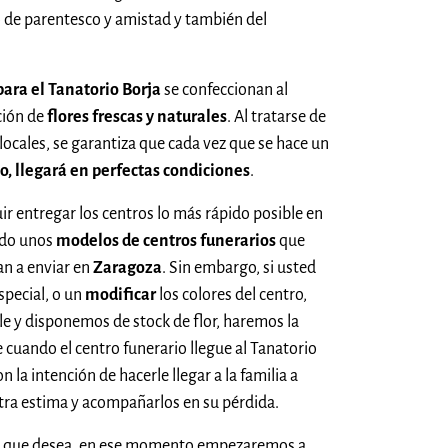
 de parentesco y amistad y también del
para el Tanatorio Borja
se confeccionan al
ción de
flores frescas y naturales
. Al tratarse de
 locales, se garantiza que cada vez que se hace un
io, llegará en perfectas condiciones
.
uir entregar los centros lo más rápido posible en
ado unos
modelos de centros funerarios
que
n a enviar en
Zaragoza
. Sin embargo, si usted
especial, o un
modificar
los colores del centro,
ible y disponemos de stock de flor, haremos la
 cuando el centro funerario llegue al Tanatorio
n la intención de hacerle llegar a la familia a
stra estima y acompañarlos en su pérdida.
res que desea, en ese momento empezaremos a