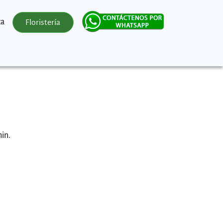
za
Floristería
min.