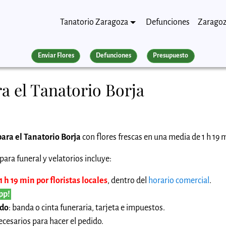
Tanatorio Zaragoza
Defunciones
Zarago
Enviar Flores
Defunciones
Presupuesto
a el Tanatorio Borja
para el Tanatorio Borja
con flores frescas en una media de 1 h 19 
ara funeral y velatorios incluye:
 h 19 min por floristas locales
, dentro del
horario comercial
.
pp!
ido
: banda o cinta funeraria, tarjeta e impuestos.
cesarios para hacer el pedido.