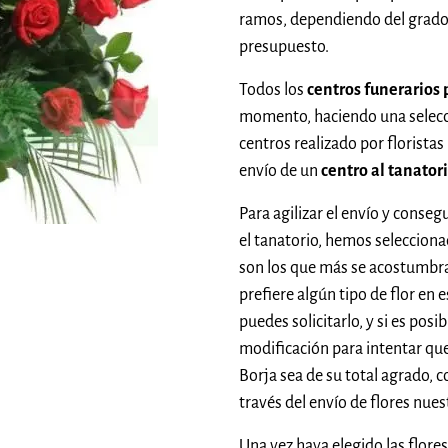
ramos, dependiendo del grado
presupuesto.
Todos los
centros funerarios 
momento, haciendo una selec
centros realizado por floristas
envío de un
centro al tanator
Para agilizar el envío y conseg
el tanatorio, hemos seleccion
son los que más se acostumbra
prefiere algún tipo de flor en 
puedes solicitarlo, y si es pos
modificación para intentar que
Borja sea de su total agrado, co
través del envío de flores nue
Una vez haya elegido las flo