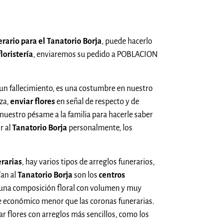
erario para el Tanatorio Borja
, puede hacerlo
floristería
, enviaremos su pedido a POBLACION
n fallecimiento, es una costumbre en nuestro
za,
enviar flores
en señal de respecto y de
 nuestro pésame a la familia para hacerle saber
r al
Tanatorio Borja
personalmente, los
erarias
, hay varios tipos de arreglos funerarios,
ían al
Tanatorio Borja
son los
centros
e una composición floral con volumen y muy
e económico menor que las coronas funerarias.
r flores con arreglos más sencillos, como los