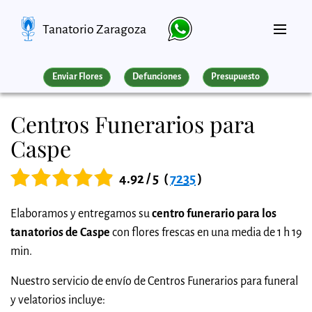
Tanatorio Zaragoza
Enviar Flores
Defunciones
Presupuesto
Centros Funerarios para
Caspe
4.92 / 5
(
7235
)
Elaboramos y entregamos su
centro funerario para los
tanatorios de Caspe
con flores frescas en una media de 1 h 19
min.
Nuestro servicio de envío de Centros Funerarios para funeral
y velatorios incluye: