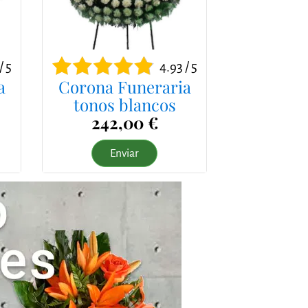
/ 5
4.93 / 5
a
Corona Funeraria
tonos blancos
242,00 €
Enviar