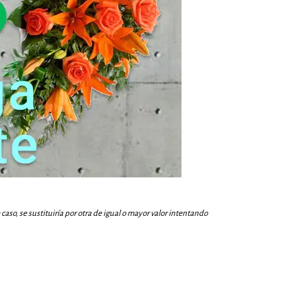
aso, se sustituiría por otra de igual o mayor valor intentando