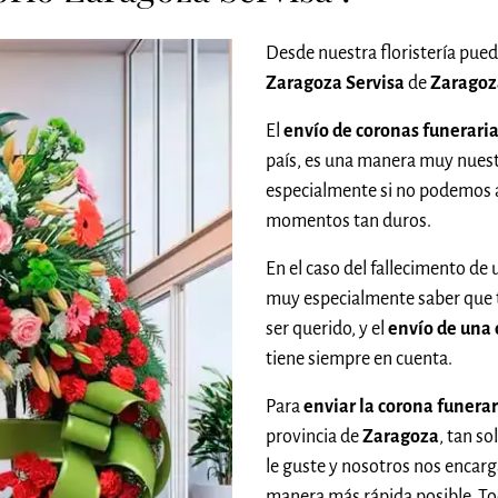
Desde nuestra floristería pue
Zaragoza Servisa
de
Zaragoz
El
envío de coronas funerari
país, es una manera muy nuestr
especialmente si no podemos
momentos tan duros.
En el caso del fallecimento de 
muy especialmente saber que
ser querido, y el
envío de una 
tiene siempre en cuenta.
Para
enviar la corona funera
provincia de
Zaragoza
, tan s
le guste y nosotros nos encarg
manera más rápida posible. To