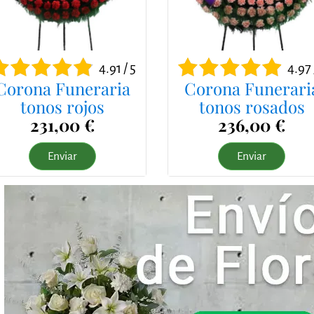
4.91 / 5
4.97 
Corona Funeraria
Corona Funerari
tonos rojos
tonos rosados
231,00 €
236,00 €
Enviar
Enviar