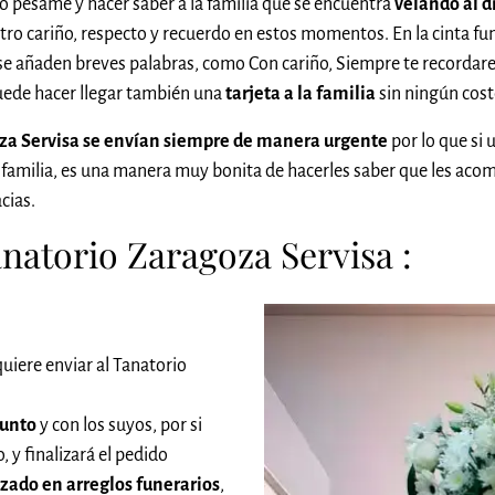
 pésame y hacer saber a la familia que se encuentra
velando al d
o cariño, respecto y recuerdo en estos momentos. En la cinta fun
 se añaden breves palabras, como Con cariño, Siempre te recordarem
puede hacer llegar también una
tarjeta a la familia
sin ningún cost
goza Servisa se envían siempre de manera urgente
por lo que si
a familia, es una manera muy bonita de hacerles saber que les 
cias.
natorio Zaragoza Servisa :
uiere enviar al Tanatorio
funto
y con los suyos, por si
 y finalizará el pedido
izado en arreglos funerarios
,