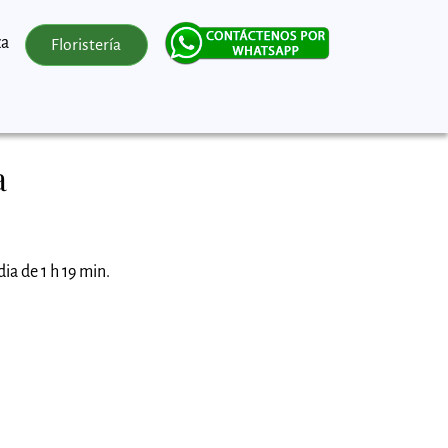
za
Floristería
a
ia de 1 h 19 min.