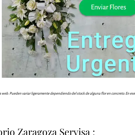
a web. Pueden variar ligeramente dependiendo del stock de alguna flor en concreto. En ese c
rio Zaragoza Servisa :