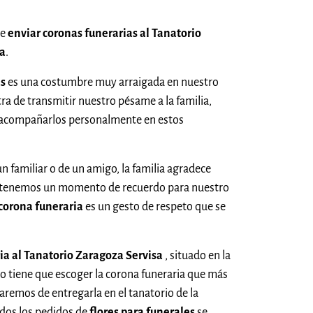
de
enviar coronas funerarias al Tanatorio
a
.
as
es una costumbre muy arraigada en nuestro
a de transmitir nuestro pésame a la familia,
 acompañarlos personalmente en estos
un familiar o de un amigo, la familia agradece
 tenemos un momento de recuerdo para nuestro
corona funeraria
es un gesto de respeto que se
ria al Tanatorio Zaragoza Servisa
, situado en la
olo tiene que escoger la corona funeraria que más
aremos de entregarla en el tanatorio de la
dos los pedidos de
flores para funerales
se