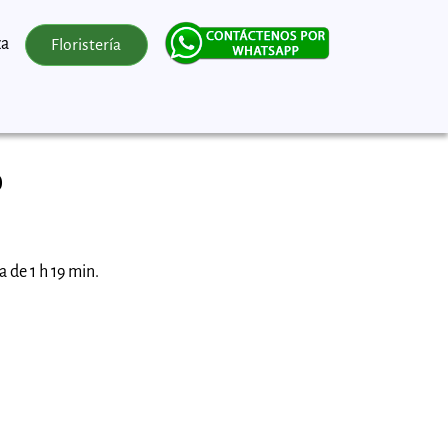
za
Floristería
o
 de 1 h 19 min.