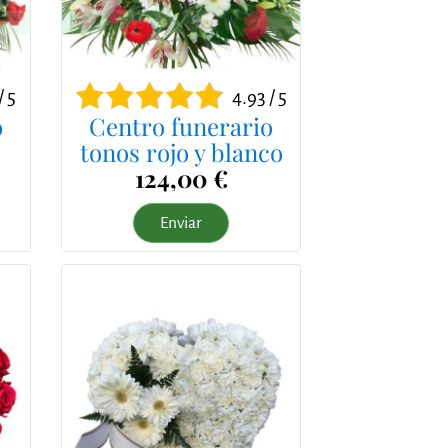
/ 5
4.93 / 5
o
Centro funerario
tonos rojo y blanco
124,00 €
Enviar