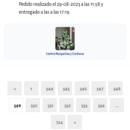
Pedido realizado el 29-08-2023 a las 11:58 y
entregado a las a las 17:19.
Centro Margaritas y Gerberas
«
1
544
545
546
547
548
549
550
551
552
553
554
...
724
»