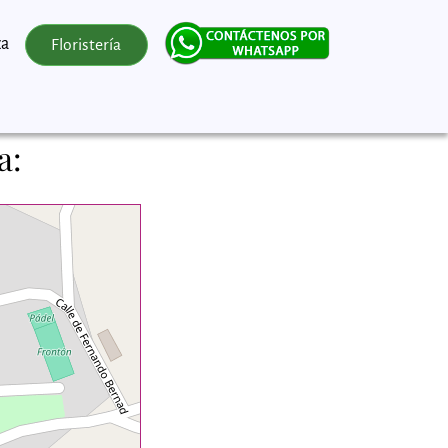
za
Floristería
a: