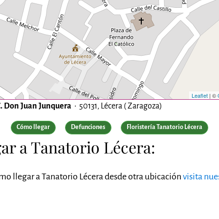
Leaflet
| ©
 C. Don Juan Junquera
• 50131, Lécera ( Zaragoza)
Cómo llegar
Defunciones
Floristería Tanatorio Lécera
ar a Tanatorio Lécera:
ómo llegar a Tanatorio Lécera desde otra ubicación
visita nu