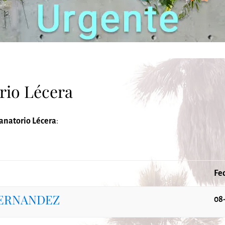
rio Lécera
anatorio Lécera
:
Fe
FERNANDEZ
08