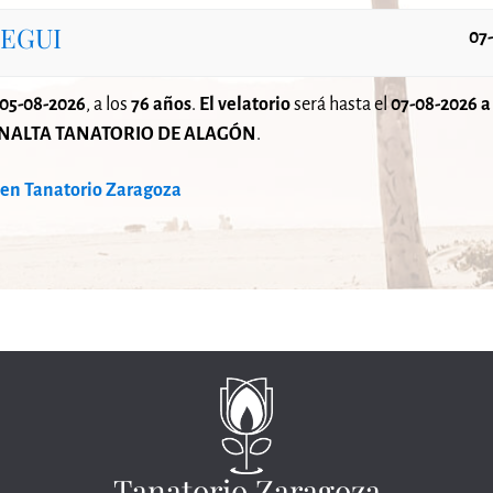
EGUI
07
05-08-2026
, a los
76 años
.
El velatorio
será
hasta el
07-08-2026 a 
NALTA TANATORIO DE ALAGÓN
.
 en Tanatorio Zaragoza
Tanatorio Zaragoza