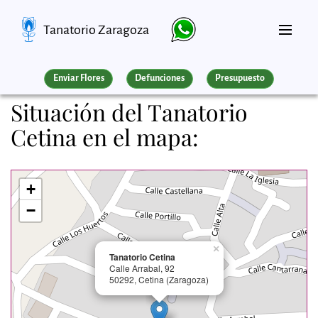
Tanatorio Zaragoza
Enviar Flores
Defunciones
Presupuesto
Situación del Tanatorio
Cetina en el mapa:
+
−
×
Tanatorio Cetina
Calle Arrabal, 92
50292, Cetina (Zaragoza)