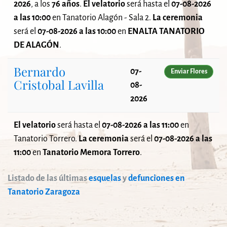
2026
, a los
76 años
.
El velatorio
será
hasta el
07-08-2026
a las 10:00
en Tanatorio Alagón - Sala 2.
La ceremonia
será el
07-08-2026 a las 10:00
en
ENALTA TANATORIO
DE ALAGÓN
.
Bernardo
07-
Enviar Flores
Cristobal Lavilla
08-
2026
El velatorio
será
hasta el
07-08-2026 a las 11:00
en
Tanatorio Torrero.
La ceremonia
será el
07-08-2026 a las
11:00
en
Tanatorio Memora Torrero
.
Listado de las últimas
esquelas
y
defunciones en
Tanatorio Zaragoza