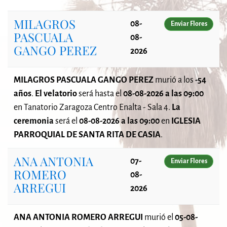
MILAGROS
08-
Enviar Flores
PASCUALA
08-
GANGO PEREZ
2026
MILAGROS PASCUALA GANGO PEREZ
murió a los
-54
años
.
El velatorio
será
hasta el
08-08-2026 a las 09:00
en Tanatorio Zaragoza Centro Enalta - Sala 4.
La
ceremonia
será el
08-08-2026 a las 09:00
en
IGLESIA
PARROQUIAL DE SANTA RITA DE CASIA
.
ANA ANTONIA
07-
Enviar Flores
ROMERO
08-
ARREGUI
2026
ANA ANTONIA ROMERO ARREGUI
murió el
05-08-